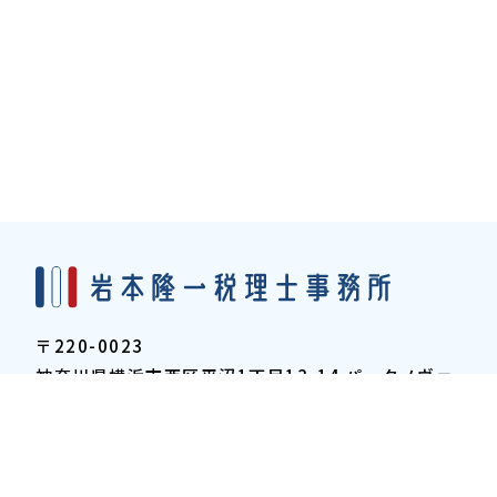
〒220-0023
神奈川県横浜市西区平沼1丁目13-14
パークノヴァ
横浜・壱番館505号室
045-900-6098
TEL: