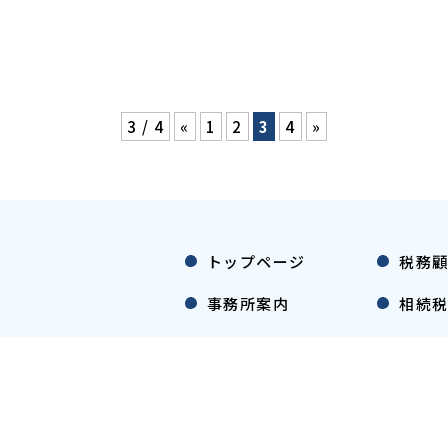
3 / 4
«
1
2
3
4
»
トップページ
税務
事務所案内
相続
代表者紹介
医療
料金案内
社会
お客様の声
無申