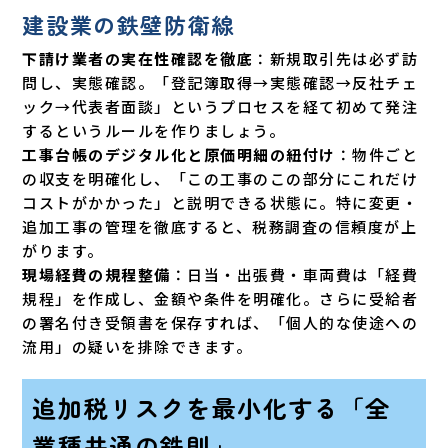
建設業の鉄壁防衛線
下請け業者の実在性確認を徹底
：新規取引先は必ず訪
問し、実態確認。「登記簿取得→実態確認→反社チェ
ック→代表者面談」というプロセスを経て初めて発注
するというルールを作りましょう。
工事台帳のデジタル化と原価明細の紐付け
：物件ごと
の収支を明確化し、「この工事のこの部分にこれだけ
コストがかかった」と説明できる状態に。特に変更・
追加工事の管理を徹底すると、税務調査の信頼度が上
がります。
現場経費の規程整備
：日当・出張費・車両費は「経費
規程」を作成し、金額や条件を明確化。さらに受給者
の署名付き受領書を保存すれば、「個人的な使途への
流用」の疑いを排除できます。
追加税リスクを最小化する「全
業種共通の鉄則」