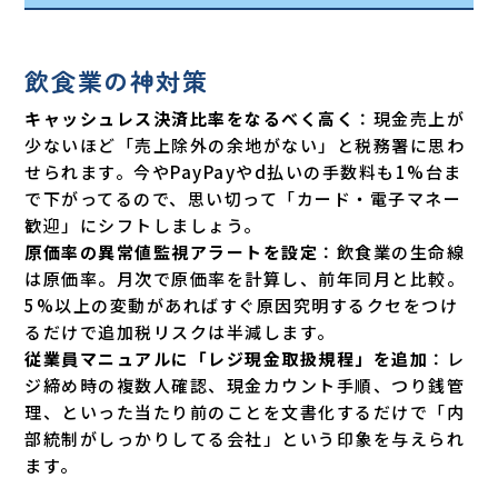
飲食業の神対策
キャッシュレス決済比率をなるべく高く
：現金売上が
少ないほど「売上除外の余地がない」と税務署に思わ
せられます。今やPayPayやd払いの手数料も1%台ま
で下がってるので、思い切って「カード・電子マネー
歓迎」にシフトしましょう。
原価率の異常値監視アラートを設定
：飲食業の生命線
は原価率。月次で原価率を計算し、前年同月と比較。
5%以上の変動があればすぐ原因究明するクセをつけ
るだけで追加税リスクは半減します。
従業員マニュアルに「レジ現金取扱規程」を追加
：レ
ジ締め時の複数人確認、現金カウント手順、つり銭管
理、といった当たり前のことを文書化するだけで「内
部統制がしっかりしてる会社」という印象を与えられ
ます。