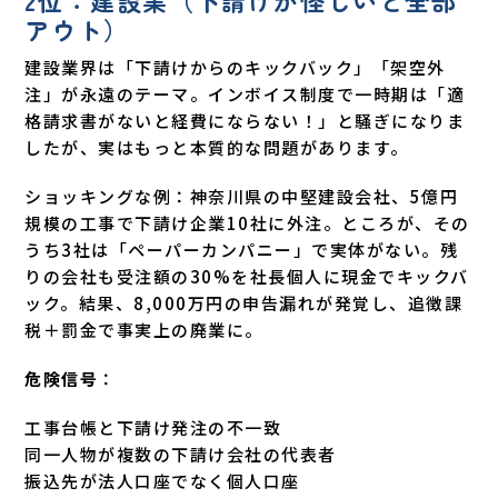
2位：建設業（下請けが怪しいと全部
アウト）
建設業界は「下請けからのキックバック」「架空外
注」が永遠のテーマ。インボイス制度で一時期は「適
格請求書がないと経費にならない！」と騒ぎになりま
したが、実はもっと本質的な問題があります。
ショッキングな例：神奈川県の中堅建設会社、5億円
規模の工事で下請け企業10社に外注。ところが、その
うち3社は「ペーパーカンパニー」で実体がない。残
りの会社も受注額の30%を社長個人に現金でキックバ
ック。結果、8,000万円の申告漏れが発覚し、追徴課
税＋罰金で事実上の廃業に。
危険信号
：
工事台帳と下請け発注の不一致
同一人物が複数の下請け会社の代表者
振込先が法人口座でなく個人口座