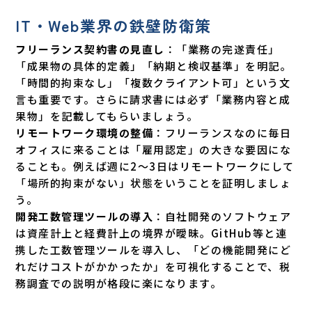
IT・Web業界の鉄壁防衛策
フリーランス契約書の見直し
：「業務の完遂責任」
「成果物の具体的定義」「納期と検収基準」を明記。
「時間的拘束なし」「複数クライアント可」という文
言も重要です。さらに請求書には必ず「業務内容と成
果物」を記載してもらいましょう。
リモートワーク環境の整備
：フリーランスなのに毎日
オフィスに来ることは「雇用認定」の大きな要因にな
ることも。例えば週に2〜3日はリモートワークにして
「場所的拘束がない」状態をいうことを証明しましょ
う。
開発工数管理ツールの導入
：自社開発のソフトウェア
は資産計上と経費計上の境界が曖昧。GitHub等と連
携した工数管理ツールを導入し、「どの機能開発にど
れだけコストがかかったか」を可視化することで、税
務調査での説明が格段に楽になります。