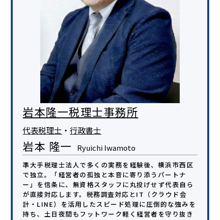
岩本隆一税理士事務所
代表税理士
・
行政書士
岩本 隆一
Ryuichi Iwamoto
準大手税理士法人で多くの実務を経験後、横浜市西区
で独立。「経営者の孤独と本音に寄り添うパートナ
ー」を信条に、無資格スタッフに丸投げせず代表自ら
が直接対応します。税務調査対応とIT（クラウド会
計・LINE）を活用したスピード処理に圧倒的な強みを
持ち、土日夜間もフットワーク軽く経営者を守り抜き